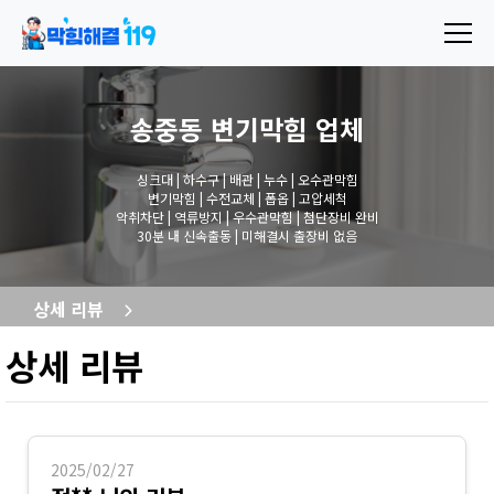
송중동 변기막힘
업체
싱크대 | 하수구 | 배관 | 누수 | 오수관막힘
변기막힘 | 수전교체 | 폽옵 | 고압세척
악취차단 | 역류방지 | 우수관막힘 | 첨단장비 완비
30분 내 신속출동 | 미해결시 출장비 없음
상세 리뷰
상세 리뷰
2025/02/27