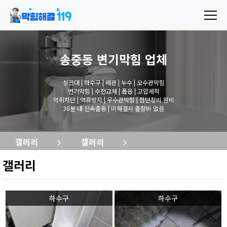
송중동 변기막힘
업체
싱크대 | 하수구 | 배관 | 누수 | 오수관막힘
변기막힘 | 수전교체 | 폽옵 | 고압세척
악취차단 | 역류방지 | 우수관막힘 | 첨단장비 완비
30분 내 신속출동 | 미해결시 출장비 없음
갤러리
갤러리
갤러리
하수구
하수구